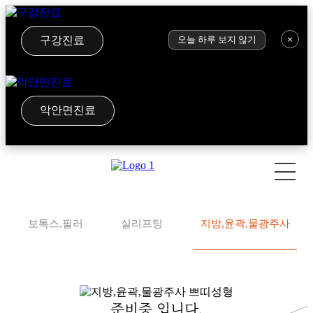
×
구강진료
오늘 하루 보지 않기
악안면진료
보톡스,필러
실리프팅
지방,윤곽,물광주사
준비중 입니다.