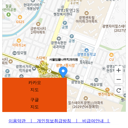
오전 09:30 - 오후 14:00
들어오셔서 20m전방 우회전하면
치과주차장이 있습니다.
일요일 및 공휴일 휴진
서울임플나무치과의원
카카오
지도
구글
지도
이용약관 ㅣ
개인정보취급방침 ㅣ
비급여안내 ㅣ