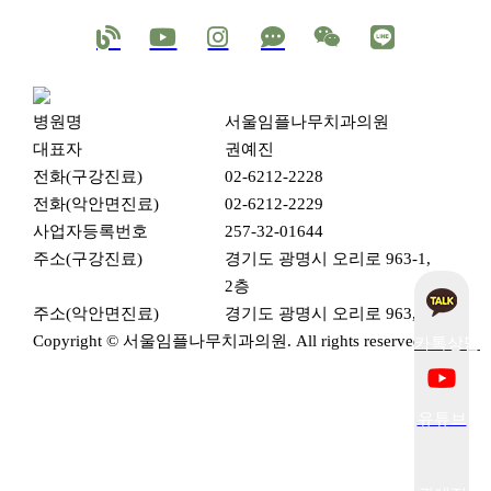
병원명
서울임플나무치과의원
100m
대표자
권예진
로드뷰
길찾기
지도 크게 보기
전화(구강진료)
02-6212-2228
주소
경기 광명시 오리로 963-1 2층
전화(악안면진료)
02-6212-2229
전화
02-6212-2228
사업자등록번호
257-32-01644
주소(구강진료)
경기도 광명시 오리로 963-1,
2층
주소(악안면진료)
경기도 광명시 오리로 963, 2층
Copyright © 서울임플나무치과의원. All rights reserved.
카톡상담
유튜브