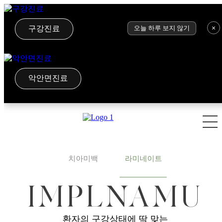
×
구강진료
오늘 하루 보지 않기
악안면진료
치아미백
라미네이트
I
M
P
L
N
A
M
U
환자의 구강상태에 딱 맞는