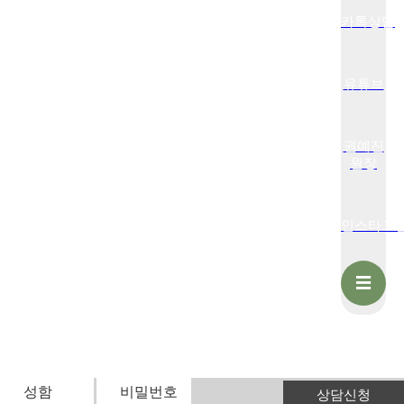
카톡상담
유튜브
권예진
원장
인스타그
☰
상담