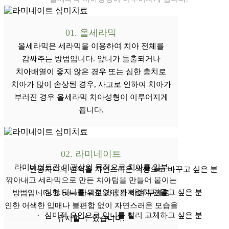
01. 올세라믹
올세라믹은 세라믹을 이용하여 치아 전체를
감싸주는 방법입니다. 앞니가 돌출되거나
치아배열이 좋지 않은 경우 또는 심한 충치로
치아가 많이 손상된 경우, 사고로 인하여 치아가
부러진 경우 올세라믹 치아성형이 이루어지게
됩니다.
implnamu
02. 라미네이트
라미네이트 추천 드려요
라미네이트란 미관상의 목적으로 치아를 일부
·
인공치아의 변색을 자연스러운 색상으로 바꾸고 싶은 분
깎아내고 세라믹으로 만든 치아팁을 만들어 붙이는
·
심한 덧니를 교정없이 가지런히 만들고 싶은 분
방법입니다. 0.1mm 단위로 가공을 하여 두께로
인한 어색한 입매나 불편함 없이 자연스러운 모습을
·
심미적 요인으로 앞니를 빨리 교체하고 싶은 분
유지할 수 있습니다.