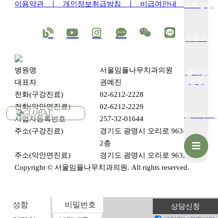
이용약관 ㅣ
개인정보취급방침 ㅣ
비급여안내 ㅣ
카톡상담
유튜브
병원명
서울임플나무치과의원
권예진
100m
원장
대표자
권예진
전화(구강진료)
02-6212-2228
로드뷰
길찾기
지도 크게 보기
전화(악안면진료)
02-6212-2229
GLOBAL
주소
경기 광명시 오리로 963-1 2층
인스타그
사업자등록번호
257-32-01644
전화
02-6212-2228
주소(구강진료)
경기도 광명시 오리로 963-1,
2층
☰
상담
주소(악안면진료)
경기도 광명시 오리로 963, 2층
Copyright © 서울임플나무치과의원. All rights reserved.