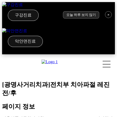
×
구강진료
오늘 하루 보지 않기
악안면진료
[광명사거리치과]전치부 치아파절 레진
전/후
페이지 정보