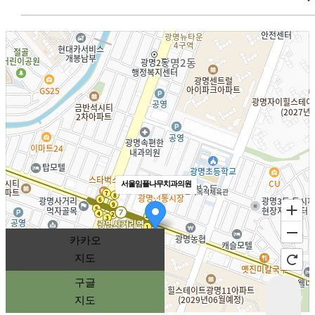
월
수
오시는 길
경기도 광명시 오리로 963-1, 2층
오전 09:30 - 오후 20:30
광명사거리역 1번출구와
토 요 일
서울임플나무치과 사이 골목으로
오전 09:30 - 오후 14:00
들어오셔서 20m전방 우회전하면
치과주차장이 있습니다.
일요일 및 공휴일 휴진
서울임플나무치과의원
카카오
지도
구글
지도