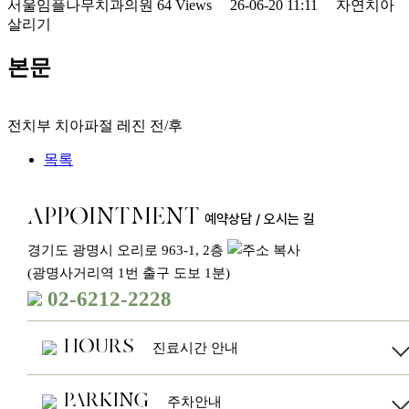
서울임플나무치과의원
64 Views
26-06-20 11:11
자연치아
살리기
본문
전치부 치아파절 레진 전/후
목록
APPOINTMENT
예약상담 / 오시는 길
경기도 광명시 오리로 963-1, 2층
(광명사거리역 1번 출구 도보 1분)
02-6212-2228
HOURS
진료시간 안내
진료안내
평
일
PARKING
주차안내
오전 09:30 - 오후 18:30