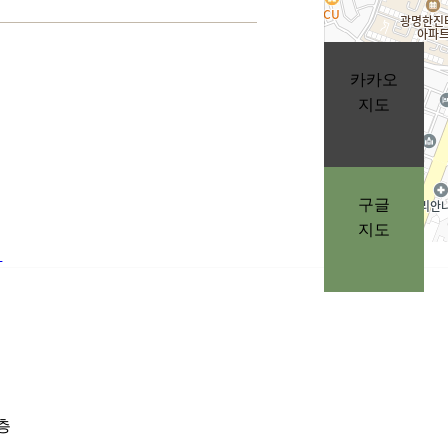
963-1, 2층
0:30
출구와 서울임플나무치과 사이
카카오
서 20m전방 우회전하면
4:00
지도
니다.
휴진
구글
지도
ㅣ
주소
경기
전화
02-
2층