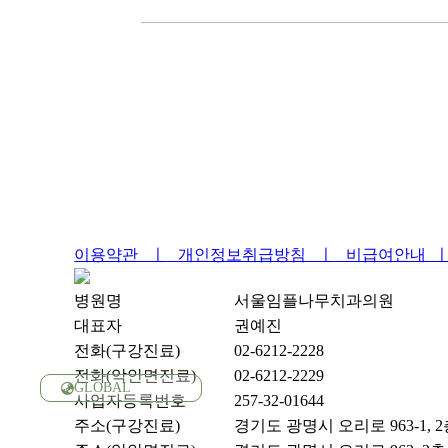
월
수
오시는 길
경기도 광명시 오리로 
오전 09:30 - 오후 2
광명사거리역 1번
토 요 일
골목으로 들어오셔
오전 09:30 - 오후 1
치과주차장이 있습
일요일 및 공휴일 
이용약관 ㅣ
개인정보취급방침 ㅣ
비급여안내 
병원명
서울임플나무치과의원
대표자
권예진
전화(구강진료)
02-6212-2228
전화(악안면진료)
02-6212-2229
GLOBAL
사업자등록번호
257-32-01644
주소(구강진료)
경기도 광명시 오리로 963-1, 