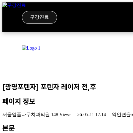
구강진료
[광명포텐자] 포텐자 레이저 전,후
페이지 정보
서울임플나무치과의원
148 Views
26-05-11 17:14
악안면윤
본문