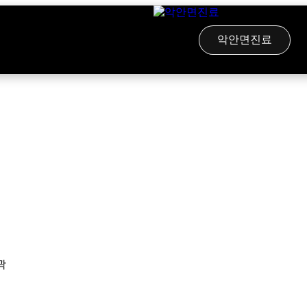
악안면진료
곽